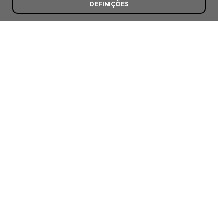
DEFINIÇÕES
Berne
Manteigas
Guia independente de tascas, clássicos e
tradicionais de Portugal.