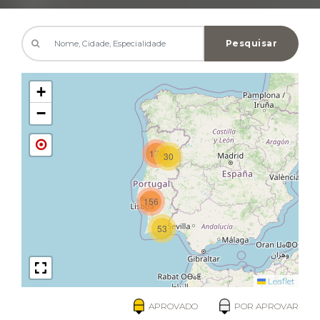
Pesquisar
+
−
170
30
156
53
Leaflet
APROVADO
POR APROVAR