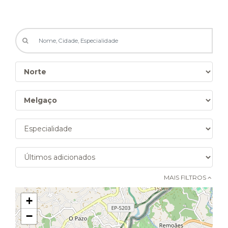
MAIS FILTROS 
+
−