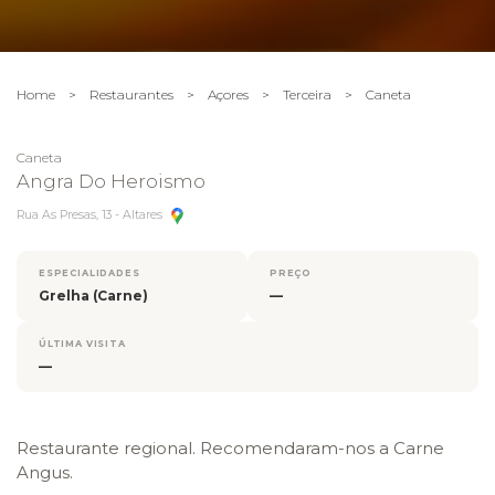
Home
>
Restaurantes
>
Açores
>
Terceira
>
Caneta
Caneta
Angra Do Heroismo
Rua As Presas, 13 - Altares
ESPECIALIDADES
PREÇO
Grelha (Carne)
—
ÚLTIMA VISITA
—
Restaurante regional. Recomendaram-nos a Carne
Angus.