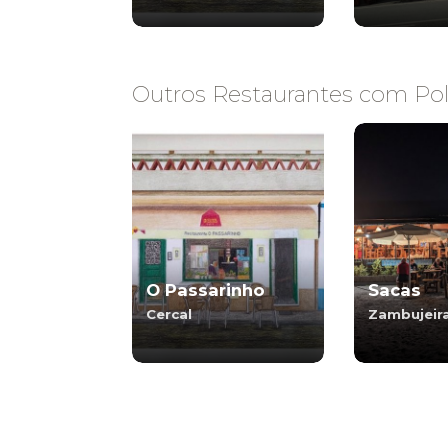
Outros Restaurantes com Pol
O Passarinho
Sacas
Cercal
Zambujeir