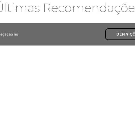
Últimas Recomendaçõe
avegação no
DEFINIÇ
7,8
As Medas
A Fornalha
das, Vila Nova de Poiares
Espinho