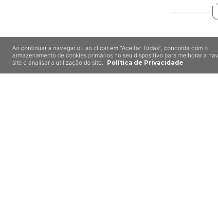
Ao continuar a navegar ou ao clicar em "Aceitar Todas", concorda com o
armazenamento de cookies primários no seu dispositivo para melhorar a n
8,5
site e analisar a utilização do site.
Política de Privacidade
Afonso
Mora
Me