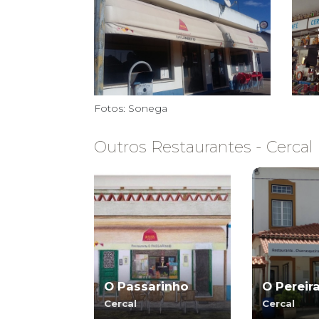
Fotos: Sonega
Outros Restaurantes - Cercal
O Passarinho
O Pereir
Cercal
Cercal