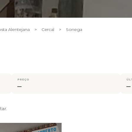
sta Alentejana
>
Cercal
>
Sonega
PREÇO
ÚL
—
—
ar.