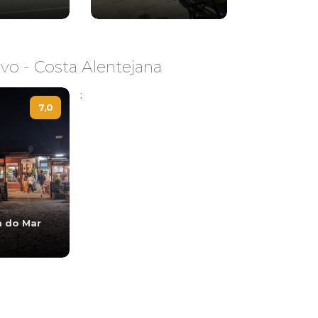
vo - Costa Alentejana
;
7,0
a do Mar