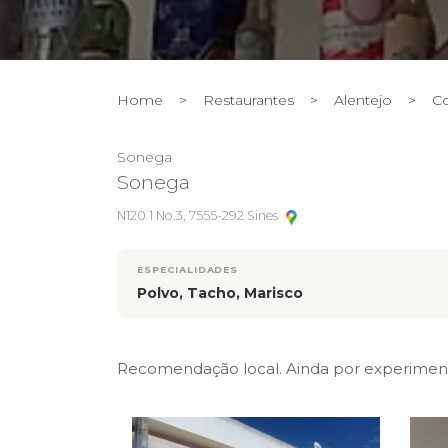
Home
>
Restaurantes
>
Alentejo
>
Co
Sonega
Sonega
N120 1 No.3, 7555-292 Sines
ESPECIALIDADES
Polvo, Tacho, Marisco
Recomendação local. Ainda por experiment