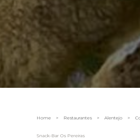
Home
>
Restaurantes
>
Alentejo
>
Co
Snack-Bar Os Pereiras