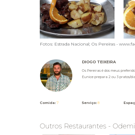
Fotos: Estrada Nacional; Os Pereiras - www
DIOGO TEIXEIRA
Os Pereiras é dos meus preferid
Eunice prepara 2 ou 3 pratos/dia.
Comida:
7
Serviço:
8
Espaç
Outros Restaurantes - Odemi