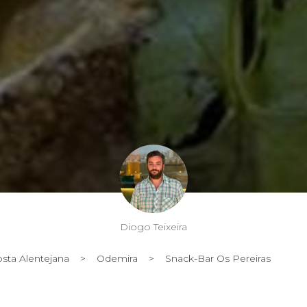
Diogo Teixeira
sta Alentejana
>
Odemira
>
Snack-Bar Os Pereiras