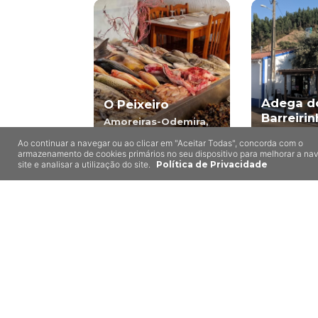
Adega d
O Peixeiro
Barreiri
Amoreiras-Odemira,
Odemira
Relíquias,
Ao continuar a navegar ou ao clicar em "Aceitar Todas", concorda com o
armazenamento de cookies primários no seu dispositivo para melhorar a n
site e analisar a utilização do site.
Política de Privacidade
8,5