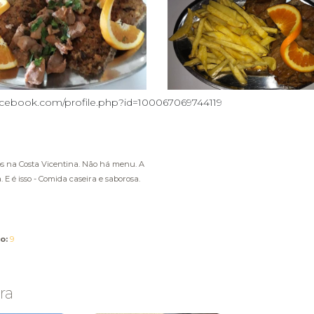
.facebook.com/profile.php?id=100067069744119
os na Costa Vicentina. Não há menu. A
 E é isso - Comida caseira e saborosa.
o:
9
ra