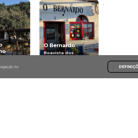
;
o
O Bernardo
nho
Boavista dos
 Odemira
Pinheiros, Odemira
avegação no
DEFINIÇ
Últimas Recomendaçõe
7,8