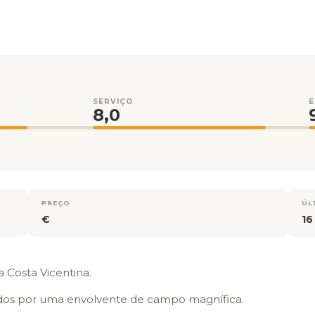
SERVIÇO
8,0
PREÇO
ÚL
€
16
a Costa Vicentina.
idos por uma envolvente de campo magnífica.