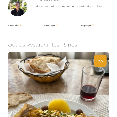
Muito boa grelha e um dos nossos preferidos em Sines.
Comida:
8
Serviço:
8
Espaço:
7
Outros Restaurantes - Sines
7,5