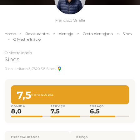
Francisco Varella
Home
>
Restaurantes
>
Alentejo
>
Costa Alentejana
>
Sines
>
O Mestre Inácio
O Mestre Inácio
Sines
R. do Lusitano 5, 7520-313 Sines
7,5
NOTA GLOBAL
COMIDA
SERVIÇO
ESPAÇO
8,0
7,5
6,5
ESPECIALIDADES
PREÇO