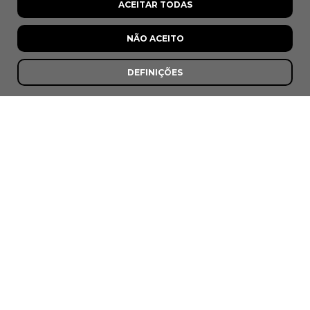
ACEITAR TODAS
NÃO ACEITO
DEFINIÇÕES
O Escaroupim
Escaroupim, Salvaterra de Magos
;