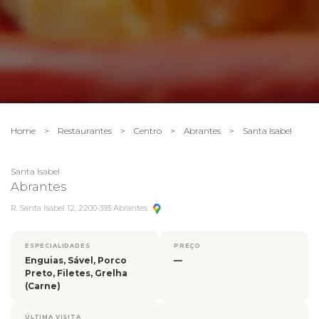
Home
>
Restaurantes
>
Centro
>
Abrantes
>
Santa Isabel
Santa Isabel
Abrantes
R. Santa Isabel 12, 2200-393 Abrantes
ESPECIALIDADES
PREÇO
Enguias, Sável, Porco
—
Preto, Filetes, Grelha
(Carne)
ÚLTIMA VISITA