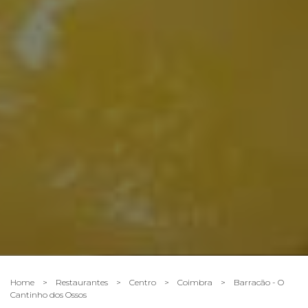
Home
>
Restaurantes
>
Centro
>
Coimbra
>
Barracão - O
Cantinho dos Ossos