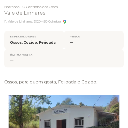
Barracão - O Cantinho dos Ossos
Vale de Linhares
R. Vale de Linhares, 3020-480 Coimbra
ESPECIALIDADES
PREÇO
Ossos, Cozido, Feijoada
—
ÚLTIMA VISITA
—
Ossos, para quem gosta, Feijoada e Cozido.