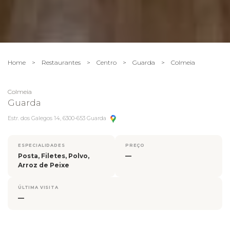
Home
>
Restaurantes
>
Centro
>
Guarda
>
Colmeia
Colmeia
Guarda
Estr. dos Galegos 14, 6300-653 Guarda
ESPECIALIDADES
PREÇO
Posta, Filetes, Polvo,
—
Arroz de Peixe
ÚLTIMA VISITA
—