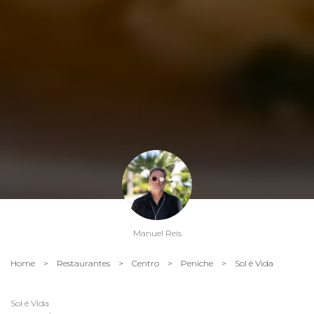
Manuel Reis
Home
>
Restaurantes
>
Centro
>
Peniche
>
Sol é Vida
Sol é Vida