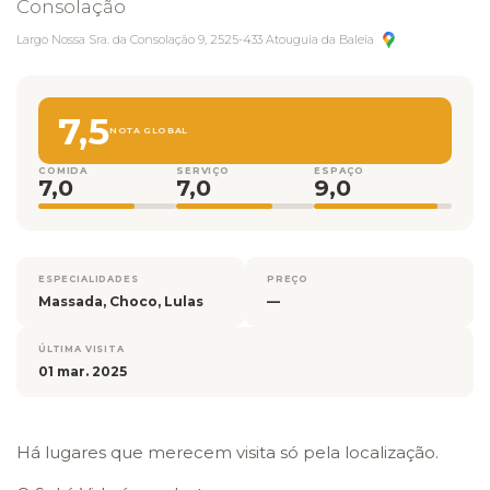
Consolação
Largo Nossa Sra. da Consolação 9, 2525-433 Atouguia da Baleia
7,5
NOTA GLOBAL
COMIDA
SERVIÇO
ESPAÇO
7,0
7,0
9,0
ESPECIALIDADES
PREÇO
Massada, Choco, Lulas
—
ÚLTIMA VISITA
01 mar. 2025
Há lugares que merecem visita só pela localização.