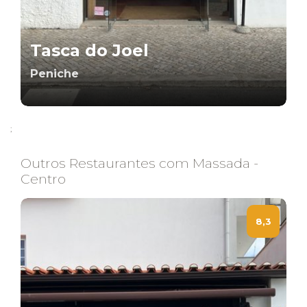
Tasca do Joel
Peniche
;
Outros Restaurantes com Massada -
Centro
8,3