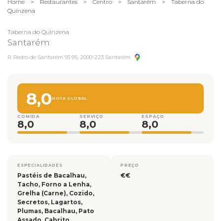
Home
>
Restaurantes
>
Centro
>
Santarém
>
Taberna do
Quinzena
Taberna do Quinzena
Santarém
R. Pedro de Santarém 93 95, 2000-223 Santarém
8,0
NOTA GLOBAL
COMIDA
SERVIÇO
ESPAÇO
8,0
8,0
8,0
ESPECIALIDADES
PREÇO
Pastéis de Bacalhau,
€€
Tacho, Forno a Lenha,
Grelha (Carne), Cozido,
Secretos, Lagartos,
Plumas, Bacalhau, Pato
Assado, Cabrito