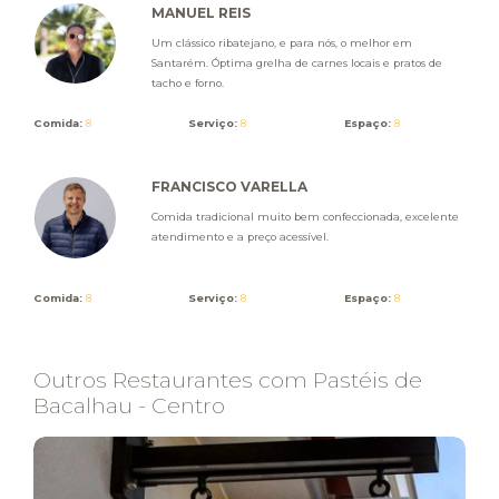
MANUEL REIS
Um clássico ribatejano, e para nós, o melhor em
Santarém. Óptima grelha de carnes locais e pratos de
tacho e forno.
Comida:
8
Serviço:
8
Espaço:
8
FRANCISCO VARELLA
Comida tradicional muito bem confeccionada, excelente
atendimento e a preço acessível.
Comida:
8
Serviço:
8
Espaço:
8
Outros Restaurantes com Pastéis de
Bacalhau - Centro