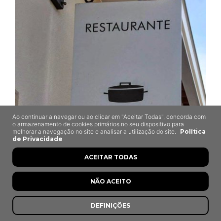
Ao continuar a navegar ou ao clicar em "Aceitar Todas", concorda com
o armazenamento de cookies primários no seu dispositivo para
melhorar a navegação no site e analisar a utilização do site.
Política
de Privacidade
ACEITAR TODAS
Tia Alice
NÃO ACEITO
Fátima
DEFINIÇÕES