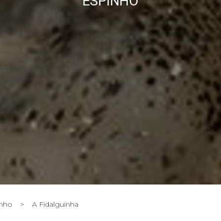
ESPINHO
inho
>
A Fidalguinha