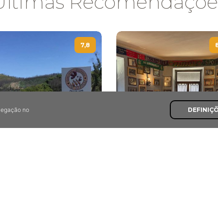
Últimas Recomendaçõe
7,8
avegação no
DEFINIÇ
As Medas
A Fornalha
das, Vila Nova de Poiares
Espinho