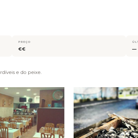
PREÇO
ÚL
€€
—
díveis e do peixe.