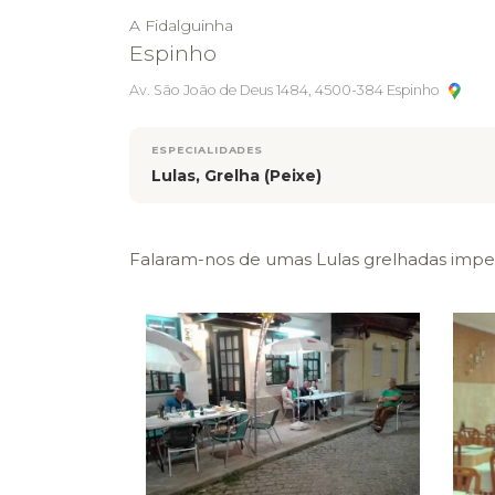
A Fidalguinha
Espinho
Av. São João de Deus 1484, 4500-384 Espinho
ESPECIALIDADES
Lulas, Grelha (Peixe)
Falaram-nos de umas Lulas grelhadas imper