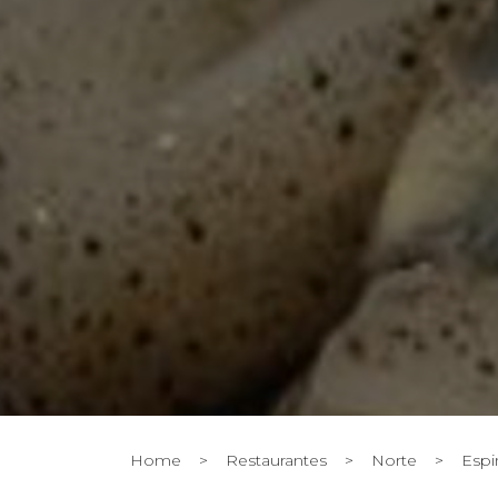
Home
>
Restaurantes
>
Norte
>
Esp