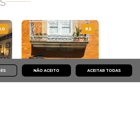
s
8,0
8,5
ÕES
NÃO ACEITO
ACEITAR TODAS
Taberna do Carró
Torre de Moncorvo