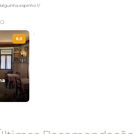
alguinha.espinho.1/
ho
;
8,0
ha