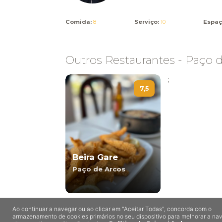
Comida:
8
Serviço:
10
Espaç
Outros Restaurantes - Paço 
;
7,5
Beira Gare
Paço de Arcos
Ao continuar a navegar ou ao clicar em "Aceitar Todas", concorda com o
armazenamento de cookies primários no seu dispositivo para melhorar a n