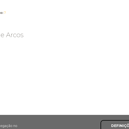
o:
7
de Arcos
avegação no
DEFINIÇ