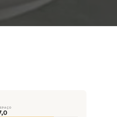
ESPAÇO
7,0