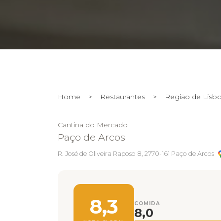
Home
>
Restaurantes
>
Região de Lisb
Cantina do Mercado
Paço de Arcos
R. José de Oliveira Raposo 8, 2770-161 Paço de Arcos
8,3
COMIDA
8,0