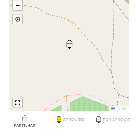
−
Leaflet
APROVADO
POR APROVAR
PARTILHAR