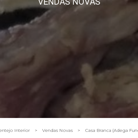
VENDAS NOVAS
entejo Interior
>
Vendas Novas
>
Casa Branca (Adega Fun