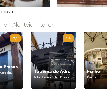
te.casa.branca
o - Alentejo Interior
7,8
8,4
a Brasas
Taberna do Adro
Fialho
-Orada,
Vila Fernando, Elvas
Évora