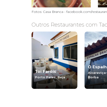
Fotos: Casa Branca - facebook.com/restauran
Outros Restaurantes com Tach
O Espalh
Toi Faróis
Alcaraviça
Porto Peles, Beja
Borba