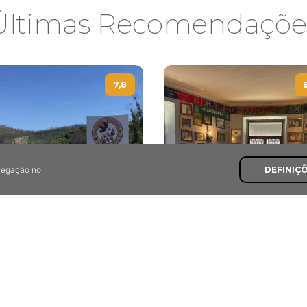
Últimas Recomendaçõe
7,8
avegação no
DEFINIÇ
As Medas
A Fornalha
das, Vila Nova de Poiares
Espinho