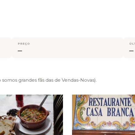
PREÇO
ÚL
—
—
 somos grandes fãs das de Vendas-Novas).