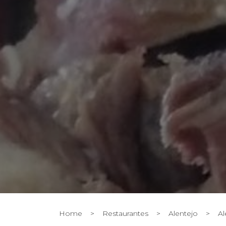
Home
>
Restaurantes
>
Alentejo
>
Al