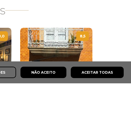
s
8,0
8,5
ÕES
NÃO ACEITO
ACEITAR TODAS
Taberna do Carró
Torre de Moncorvo