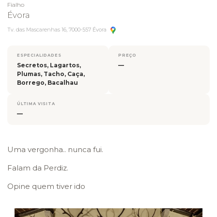
Fialho
Évora
Tv. das Mascarenhas 16, 7000-557 Évora
ESPECIALIDADES
PREÇO
Secretos, Lagartos,
—
Plumas, Tacho, Caça,
Borrego, Bacalhau
ÚLTIMA VISITA
—
Uma vergonha.. nunca fui.
Falam da Perdiz.
Opine quem tiver ido