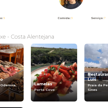
o:
9
Comida:
9
Serviço:
7
e - Costa Alentejana
Restaura
ro
Luís
Lamelas
-Odemira,
Praia da P
Porto Covo
Sines