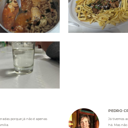
PEDRO C
eradas porque já não é apenas
Já tivemos a
mília.
há. Mas não 