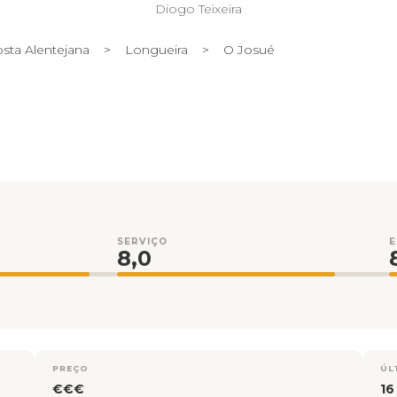
Diogo Teixeira
sta Alentejana
>
Longueira
>
O Josué
SERVIÇO
8,0
PREÇO
ÚL
€€€
16