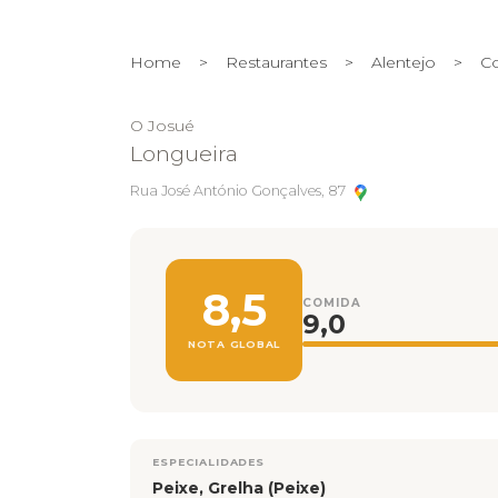
Home
>
Restaurantes
>
Alentejo
>
Co
O Josué
Longueira
Rua José António Gonçalves, 87
8,5
COMIDA
9,0
NOTA GLOBAL
ESPECIALIDADES
Peixe, Grelha (Peixe)