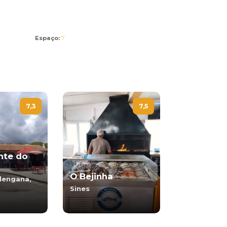
Espaço:
7
7,3
7,5
nte do
O Bejinha
elengana,
Sines