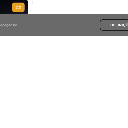
;
7,0
avegação no
DEFINIÇ
a do Mar
Últimas Recomendaçõe
7,8