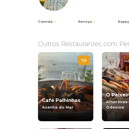
Comida:
9
Serviço:
9
Espaç
Outros Restaurantes com Peix
7,5
O Peixei
Café Palhinhas
Amoreiras
Azenha do Mar
Odemira