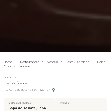
Home
>
Restaurantes
>
Alentejo
>
Costa Alentejana
>
Porto
Covo
>
Lamelas
Lamelas
Porto Covo
Rua Candido da Silva 55A, 7520-437
ESPECIALIDADES
PREÇO
Sopa de Tomate, Sopa
—