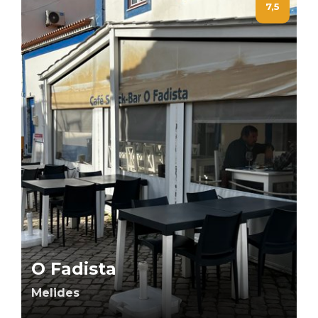
7,5
O Fadista
Melides