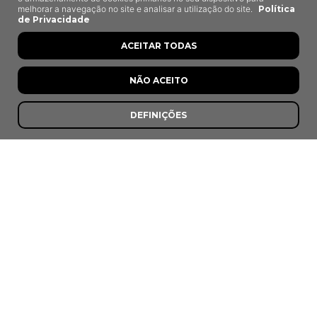
melhorar a navegação no site e analisar a utilização do site.
Política
Vila Nova de Milfontes
de Privacidade
ACEITAR TODAS
;
NÃO ACEITO
DEFINIÇÕES
Últimas Recomendações
8,5