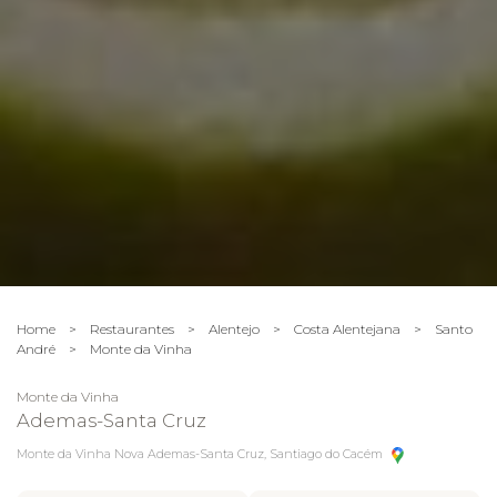
Home
>
Restaurantes
>
Alentejo
>
Costa Alentejana
>
Santo
André
>
Monte da Vinha
Monte da Vinha
Ademas-Santa Cruz
Monte da Vinha Nova Ademas-Santa Cruz, Santiago do Cacém