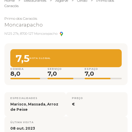
Home
>
Restaurantes
>
Algarve
>
Olhão
>
Primo dos
Caracóis
Primo dos Caracóis
Moncarapacho
N125 27k, 8700-127 Moncarapacho
7,5
NOTA GLOBAL
COMIDA
SERVIÇO
ESPAÇO
8,0
7,0
7,0
ESPECIALIDADES
PREÇO
Marisco, Massada, Arroz
€
de Peixe
ÚLTIMA VISITA
08 out. 2023