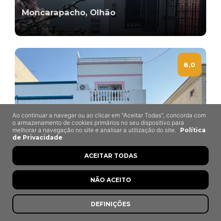
Moncarapacho, Olhão
8,0
Ao continuar a navegar ou ao clicar em "Aceitar Todas", concorda com
o armazenamento de cookies primários no seu dispositivo para
melhorar a navegação no site e analisar a utilização do site.
Política
de Privacidade
ACEITAR TODAS
NÃO ACEITO
DEFINIÇÕES