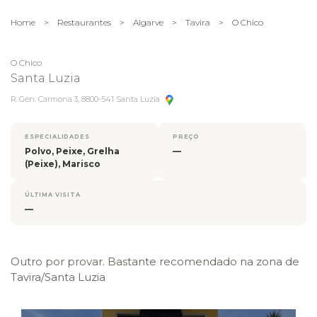
Home
>
Restaurantes
>
Algarve
>
Tavira
>
O Chico
O Chico
Santa Luzia
R. Gen. Carmona 3, 8800-541 Santa Luzia
ESPECIALIDADES
PREÇO
Polvo, Peixe, Grelha
—
(Peixe), Marisco
ÚLTIMA VISITA
—
Outro por provar. Bastante recomendado na zona de
Tavira/Santa Luzia