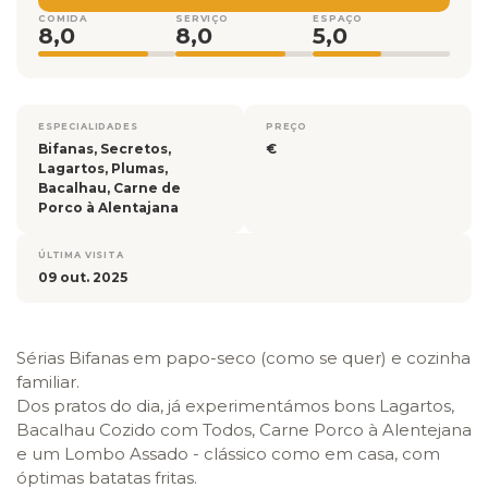
COMIDA
SERVIÇO
ESPAÇO
8,0
8,0
5,0
ESPECIALIDADES
PREÇO
Bifanas, Secretos,
€
Lagartos, Plumas,
Bacalhau, Carne de
Porco à Alentajana
ÚLTIMA VISITA
09 out. 2025
Sérias Bifanas em papo-seco (como se quer) e cozinha
familiar.
Dos pratos do dia, já experimentámos bons Lagartos,
Bacalhau Cozido com Todos, Carne Porco à Alentejana
e um Lombo Assado - clássico como em casa, com
óptimas batatas fritas.