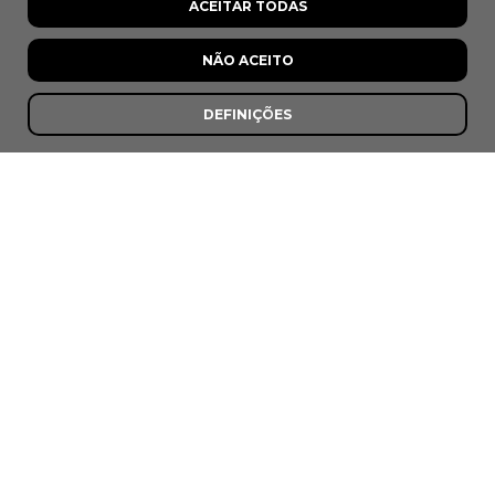
ACEITAR TODAS
Afonso
NÃO ACEITO
Mora
DEFINIÇÕES
7,8