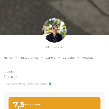
Manuel Reis
Home
>
Restaurantes
>
Centro
>
Coruche
>
Arcadas
Arcadas
Couço
R. do Comercio 60, 2100-330, Couço
7,3
NOTA GLOBAL