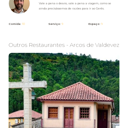
Vale a pena o desvio, vale a pena a viagem, como se
ainda precisássemos de razões para ir ao Gerês.
Comida:
10
Serviço:
9
Espaço:
9
Outros Restaurantes - Arcos de Valdevez