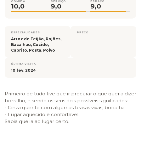
COMIDA
SERVIÇO
ESPAÇO
10,0
9,0
9,0
ESPECIALIDADES
PREÇO
Arroz de Feijão, Rojões,
—
Bacalhau, Cozido,
Cabrito, Posta, Polvo
ÚLTIMA VISITA
10 fev. 2024
Primeiro de tudo tive que ir procurar o que queria dizer
borralho, e sendo os seus dois possíveis significados:
- Cinza quente com algumas brasas vivas; borralha.
- Lugar aquecido e confortável.
Sabia que ia ao lugar certo.