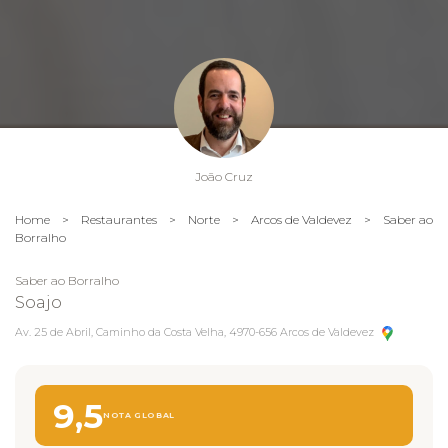
João Cruz
Home
>
Restaurantes
>
Norte
>
Arcos de Valdevez
>
Saber ao
Borralho
Saber ao Borralho
Soajo
Av. 25 de Abril, Caminho da Costa Velha, 4970-656 Arcos de Valdevez
9,5
NOTA GLOBAL