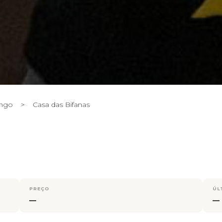
ongo
>
Casa das Bifanas
PREÇO
ÚL
—
—