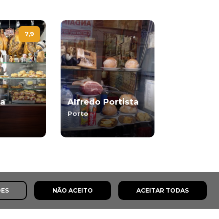
7,9
ca
Alfredo Portista
Porto
ÕES
NÃO ACEITO
ACEITAR TODAS
s