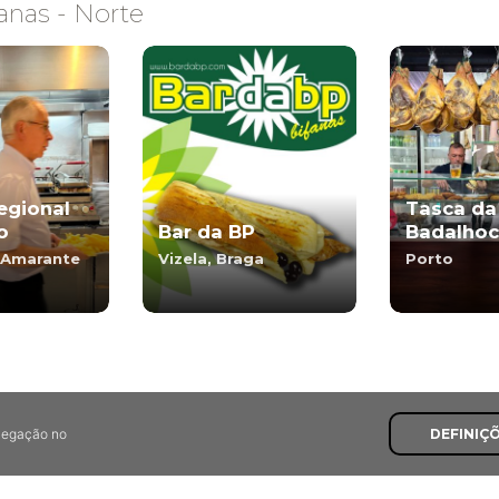
anas - Norte
egional
Tasca da
o
Bar da BP
Badalho
 Amarante
Vizela, Braga
Porto
avegação no
DEFINIÇ
Últimas Recomendaçõe