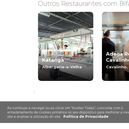
Outros Restaurantes com Bif
Adega R
Katanga
Cavalinh
Albergaria-a-Velha
Cavalinho,
;
Ao continuar a navegar ou ao clicar em "Aceitar Todas", concorda com o
armazenamento de cookies primários no seu dispositivo para melhorar a n
site e analisar a utilização do site.
Política de Privacidade