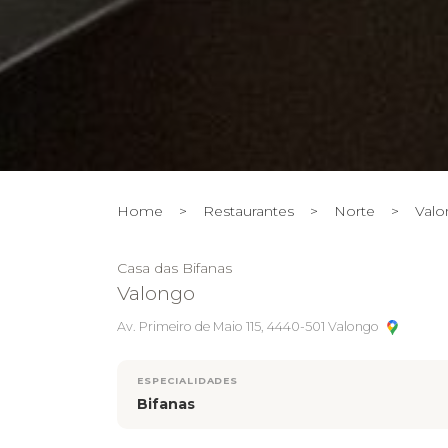
Home
>
Restaurantes
>
Norte
>
Val
Casa das Bifanas
Valongo
Av. Primeiro de Maio 115, 4440-501 Valongo
ESPECIALIDADES
Bifanas