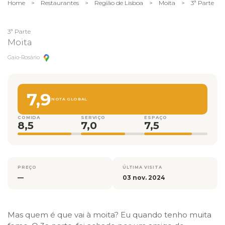
Home
>
Restaurantes
>
Região de Lisboa
>
Moita
>
3ª Parte
3ª Parte
Moita
Gaio-Rosário
7,9
NOTA GLOBAL
COMIDA
SERVIÇO
ESPAÇO
8,5
7,0
7,5
PREÇO
ÚLTIMA VISITA
—
03 nov. 2024
Mas quem é que vai à moita? Eu quando tenho muita