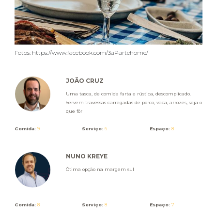
Fotos: https://www.facebook.com/3aPartehome/
JOÃO CRUZ
Uma tasca, de comida farta e rústica, descomplicado.
Servem travessas carregadas de porco, vaca, arrozes, seja o
que fôr
Comida:
9
Serviço:
6
Espaço:
8
NUNO KREYE
Òtima opção na margem sul
Comida:
8
Serviço:
8
Espaço:
7