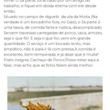
fome. O 3a parte, foi achado por um amigo do
trabalho, e fiquei em dívida eterna com ele desde
então.
Situado no campo de râguebi da vila da Moita (Na
verdade é um bocadinho fora, no Gaio), o 3a parte é
uma tasca, de comida farta e rústica, descomplicado.
Servem travessas carregadas de porco, vaca, arrozes,
seja o que fôr. E seja o que for, vem em grande
quantidade. O serviço é um bocado lento, mas
simpático, não é para ir lá com pressa.A comida é
excelente, bem temperada, e já disse que é muita?
Prato insígnia, Cachaço de Porco.Posso estar aqui a
falar, mas acho que as fotos falam ainda melhor.