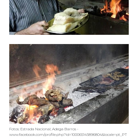
Fotos: Estrada Nacional; Adega Barros -
www.facebook.com/profile.php?id=100065145896804&locale=pt_PT