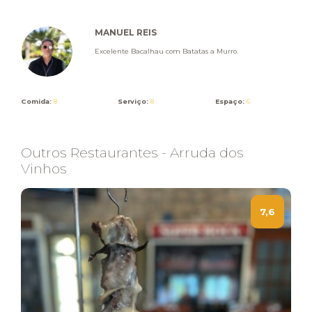
MANUEL REIS
Excelente Bacalhau com Batatas a Murro.
Comida:
8
Serviço:
8
Espaço:
6
Outros Restaurantes - Arruda dos
Vinhos
7,6