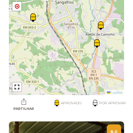
Leaflet
APROVADO
POR APROVAR
PARTILHAR
8,0