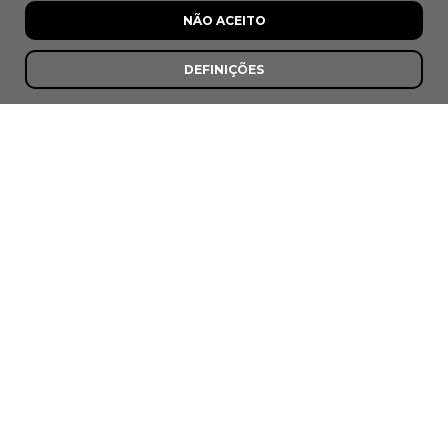
Avelãs de Caminho, Anadia
NÃO ACEITO
DEFINIÇÕES
8,0