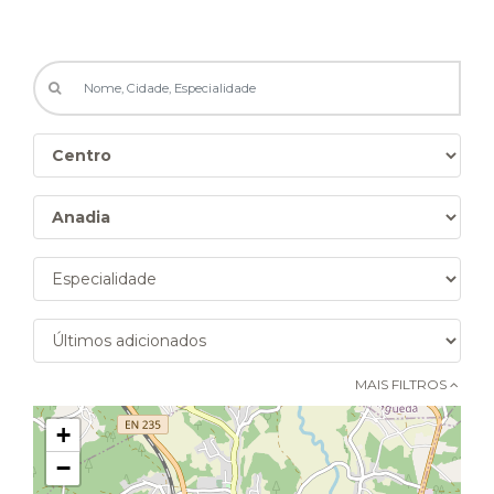
MAIS FILTROS 
+
−