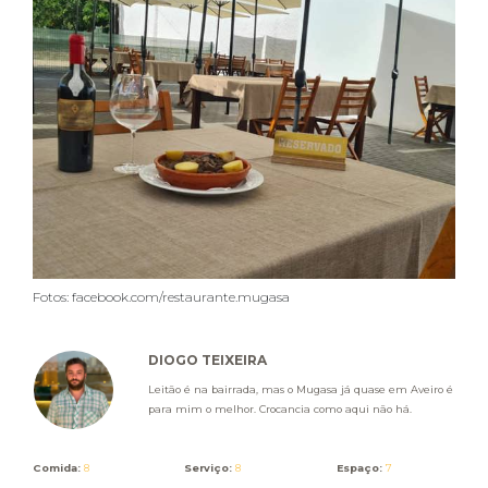
Fotos: facebook.com/restaurante.mugasa
DIOGO TEIXEIRA
Leitão é na bairrada, mas o Mugasa já quase em Aveiro é
para mim o melhor. Crocancia como aqui não há.
Comida:
8
Serviço:
8
Espaço:
7