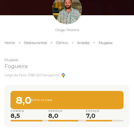
Diogo Teixeira
Home
>
Restaurantes
>
Centro
>
Anadia
>
Mugasa
Mugasa
Fogueira
Largo da Feira, 3780-523 Sangalhos
8,0
NOTA GLOBAL
COMIDA
SERVIÇO
ESPAÇO
8,5
8,0
7,0