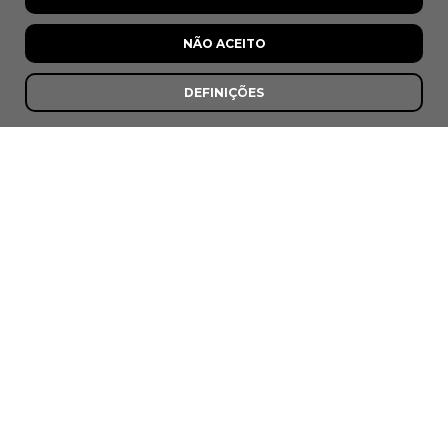
NÃO ACEITO
DEFINIÇÕES
O Albertino
Folgosinho, Gouveia
7,5