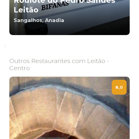
Roulote do Pedro Sandes
Leitão
Sangalhos, Anadia
;
Outros Restaurantes com Leitão -
Centro
8,0