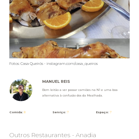
Fotos: Casa Queirós - instagram.com/casa_queiros
MANUEL REIS
Bom leitão a ver passar camiões na N1 e uma boa
alternativa à confusão dos da Mealhada.
Comida:
8
Serviço:
7
Espaço:
7
Outros Restaurantes - Anadia