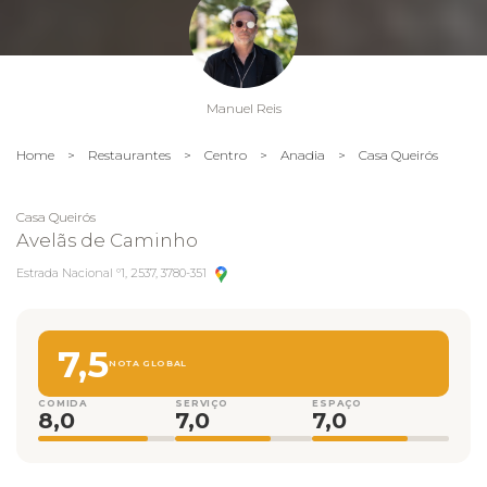
Manuel Reis
Home
>
Restaurantes
>
Centro
>
Anadia
>
Casa Queirós
Casa Queirós
Avelãs de Caminho
Estrada Nacional º1, 2537, 3780-351
7,5
NOTA GLOBAL
COMIDA
SERVIÇO
ESPAÇO
8,0
7,0
7,0