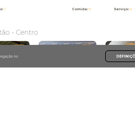
o:
7
Comida:
8
Serviço:
8
tão - Centro
8,0
7,5
avegação no
DEFINIÇ
do Pedro
Casa Queirós
eitão
O Pote
Avelãs de Caminho,
 Anadia
Anadia
Pombal