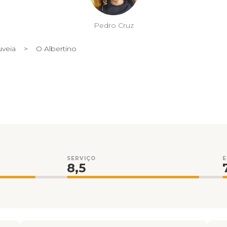
Pedro Cruz
veia
>
O Albertino
SERVIÇO
8,5