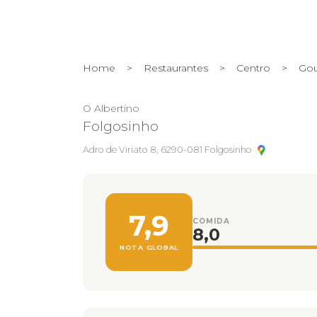
Home
>
Restaurantes
>
Centro
>
Gou
O Albertino
Folgosinho
Adro de Viriato 8, 6290-081 Folgosinho
7,9
COMIDA
8,0
NOTA GLOBAL