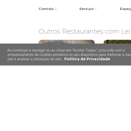
Comida:
8
Serviço:
9
Espaç
Outros Restaurantes com Lei
8,0
Ao continuar a navegar ou ao clicar em "Aceitar Todas", concorda com o
armazenamento de cookies primários no seu dispositivo para melhorar a n
site e analisar a utilização do site.
Política de Privacidade
Roulote 
Mugasa
Sandes L
Fogueira, Anadia
Sangalhos,