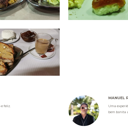
MANUEL R
 feliz.
Uma experiên
bem bonita a