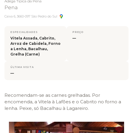
Adega Típica da Pena
Pena
Caixa 6, 3660-097 São Pedro do Sul
ESPECIALIDADES
PREÇO
Vitela Assada, Cabrito,
—
Arroz de Cabidela, Forno
a Lenha, Bacalhau,
Grelha (Carne)
ÚLTIMA VISITA
—
Recomendam-se as carnes grelhadas. Por
encomenda, a Vitela à Lafões e o Cabrito no forno a
lenha. Peixe, só Bacalhau à Lagareiro.