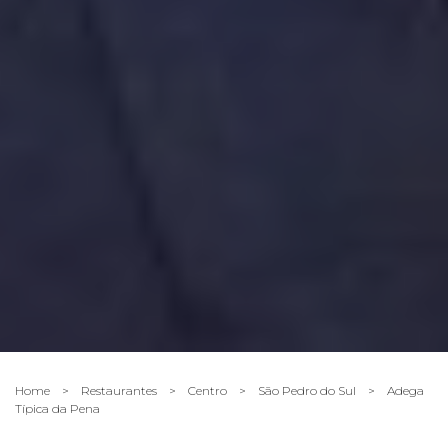
Home
>
Restaurantes
>
Centro
>
São Pedro do Sul
>
Adega
Típica da Pena