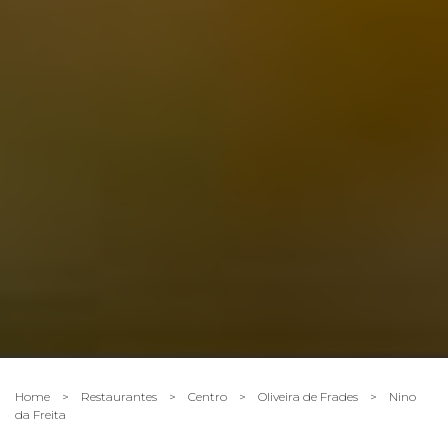
Home
>
Restaurantes
>
Centro
>
Oliveira de Frades
>
Nino
da Freita