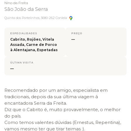
Nino da Freita
São João da Serra
Quinta dos Portelinhos, 3680-262 Conlela
ESPECIALIDADES
PREÇO
Cabrito, Rojões, Vitela
—
Assada, Carne de Porco
à Alentajana, Espetadas
ÚLTIMA VISITA
—
Recomendado por um amigo, especialista em
tradicionais, depois da sua última viagem à
encantadora Serra da Freita.
Diz que o Cabrito é, muito provavelmente, o melhor
do país.
Como temos valentes dúvidas (Ernestus, Repentina),
vamos mesmo ter que tirar teimas :).