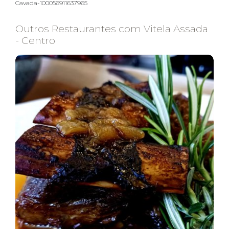
Cavada-100056911637965
Outros Restaurantes com Vitela Assada
- Centro