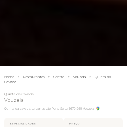
Home
>
Restaurantes
>
Centro
>
Vouzela
>
Quinta da
Cavada
Quinta da Cavada
Vouzela
Quinta da cavada, Urbanização Porto Salto, 3670-269 Vouzela
ESPECIALIDADES
PREÇO