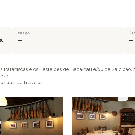
PREÇO
ÚL
s,
—
—
ataniscas e os Pastelões de Bacalhau e/ou de Salpicão. Nos
esa.
r dois ou três dias.