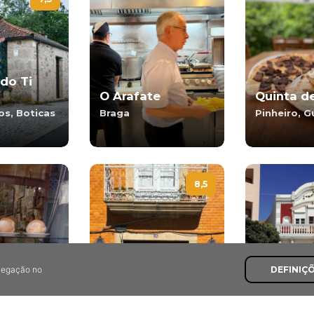
do Ti
O Arafate
Quinta d
os, Boticas
Braga
Pinheiro, 
8,5
avegação no
DEFINIÇ
Portista
Taberna do Carró
A Tabern
Torre de Moncorvo
Vila Praia 