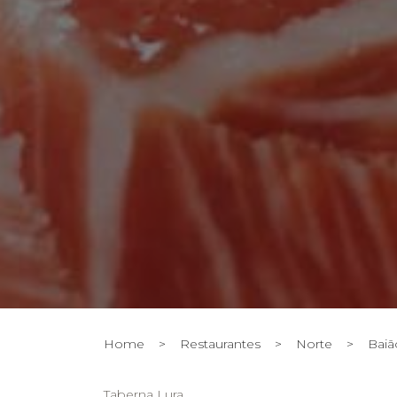
Home
>
Restaurantes
>
Norte
>
Baiã
Taberna Lura