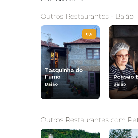
Outros Restaurantes - Baião
8,6
Tasquinha do
Fumo
Pensão 
Baião
Baião
Outros Restaurantes com Pet