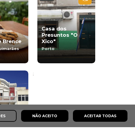
Casa dos
Presuntos "O
e Brence
Xico"
Guimarães
Porto
;
ÕES
NÃO ACEITO
ACEITAR TODAS
a
de Âncora