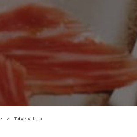
o
>
Taberna Lura