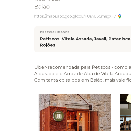
Baião
https://maps.app.goo.gl/cqEfFUsAU5CmegXF7
ESPECIALIDADES
Petiscos, Vitela Assada, Javali, Patanisca
Rojões
Uber-recomendada para Petiscos - como as P
Alourado e o Arroz de Aba de Vitela Arouqu
Com tanta coisa boa em Baião, mais vale fica