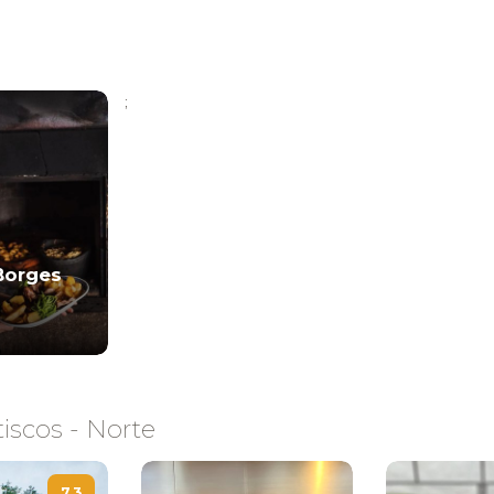
;
Borges
iscos - Norte
7,3