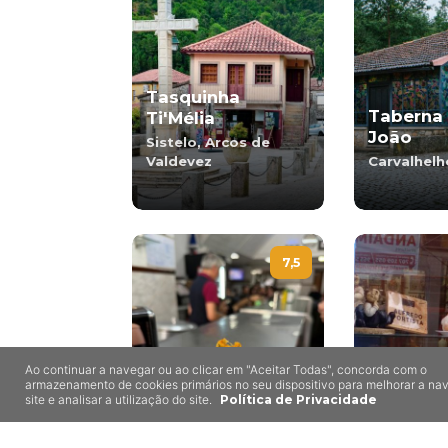
Tasquinha
Taberna 
Ti'Mélia
João
Sistelo, Arcos de
Valdevez
Carvalhelh
7,5
Ao continuar a navegar ou ao clicar em "Aceitar Todas", concorda com o
armazenamento de cookies primários no seu dispositivo para melhorar a n
Casa Expresso
Alfredo 
site e analisar a utilização do site.
Política de Privacidade
Porto
Porto