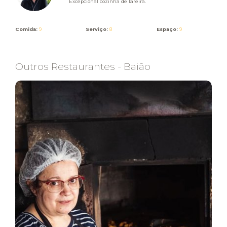
Excepcional cozinha de lareira.
Comida:
9
Serviço:
8
Espaço:
9
Outros Restaurantes - Baião