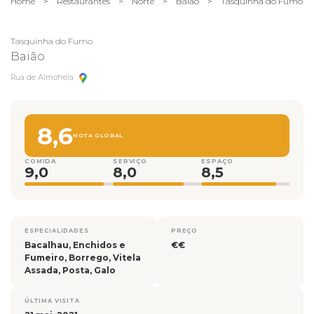
Home
>
Restaurantes
>
Norte
>
Baião
>
Tasquinha do Fumo
Tasquinha do Fumo
Baião
Rua de Almofrela
8,6
NOTA GLOBAL
COMIDA
SERVIÇO
ESPAÇO
9,0
8,0
8,5
ESPECIALIDADES
PREÇO
Bacalhau, Enchidos e
€€
Fumeiro, Borrego, Vitela
Assada, Posta, Galo
ÚLTIMA VISITA