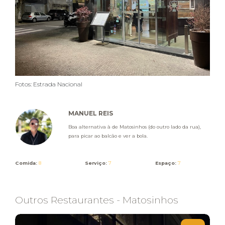
Fotos: Estrada Nacional
MANUEL REIS
Boa alternativa à de Matosinhos (do outro lado da rua),
para picar ao balcão e ver a bola.
Comida:
8
Serviço:
7
Espaço:
7
Outros Restaurantes - Matosinhos