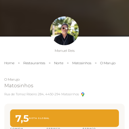
Manuel Reis
Home
>
Restaurantes
>
Norte
>
Matosinhos
>
O Marujo
O Marujo
Matosinhos
Rua de Tomaz Ribeiro 284, 4450-294 Matosinhos
7,5
NOTA GLOBAL
COMIDA
SERVIÇO
ESPAÇO