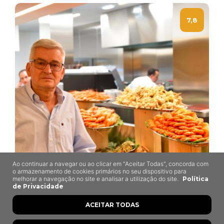
7,8
Ao continuar a navegar ou ao clicar em "Aceitar Todas", concorda com
o armazenamento de cookies primários no seu dispositivo para
melhorar a navegação no site e analisar a utilização do site.
Política
A Marisqueira de
de Privacidade
Matosinhos
ACEITAR TODAS
Matosinhos