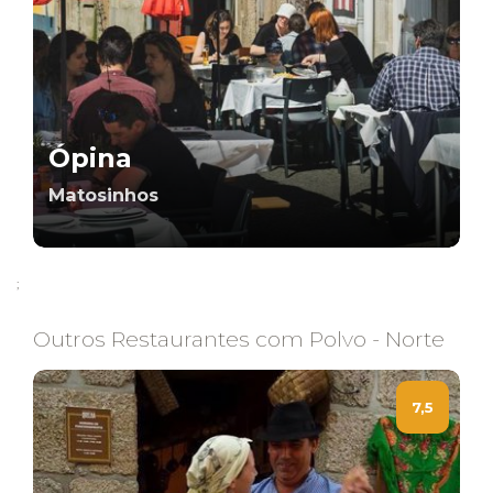
Ópina
Matosinhos
;
Outros Restaurantes com Polvo - Norte
7,5