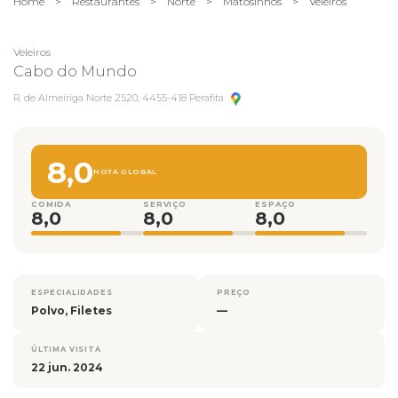
Home
>
Restaurantes
>
Norte
>
Matosinhos
>
Veleiros
Veleiros
Cabo do Mundo
R. de Almeiriga Norte 2520, 4455-418 Perafita
8,0
NOTA GLOBAL
COMIDA
SERVIÇO
ESPAÇO
8,0
8,0
8,0
ESPECIALIDADES
PREÇO
Polvo, Filetes
—
ÚLTIMA VISITA
22 jun. 2024