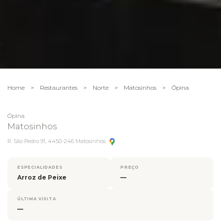
Home
>
Restaurantes
>
Norte
>
Matosinhos
>
Ópina
Ópina
Matosinhos
R. São Pedro 91, 4450-246 Matosinhos
ESPECIALIDADES
PREÇO
Arroz de Peixe
—
ÚLTIMA VISITA
—