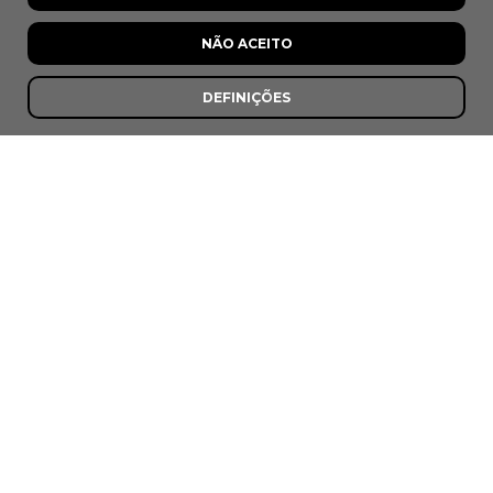
NÃO ACEITO
DEFINIÇÕES
A Marisqueira de
Matosinhos
Matosinhos
;
Últimas Recomendações