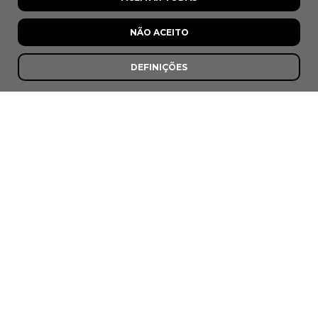
;
NÃO ACEITO
Últimas Recomendações
DEFINIÇÕES
8,5