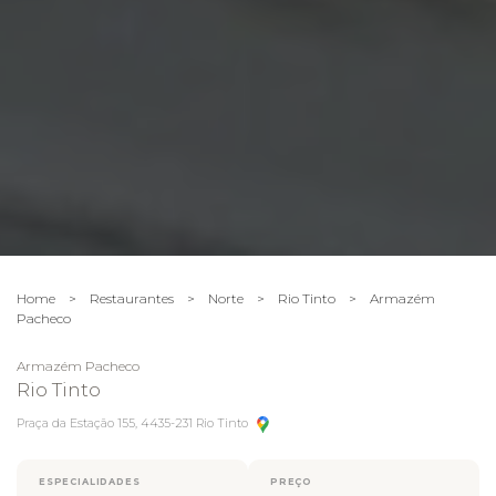
Home
>
Restaurantes
>
Norte
>
Rio Tinto
>
Armazém
Pacheco
Armazém Pacheco
Rio Tinto
Praça da Estação 155, 4435-231 Rio Tinto
ESPECIALIDADES
PREÇO