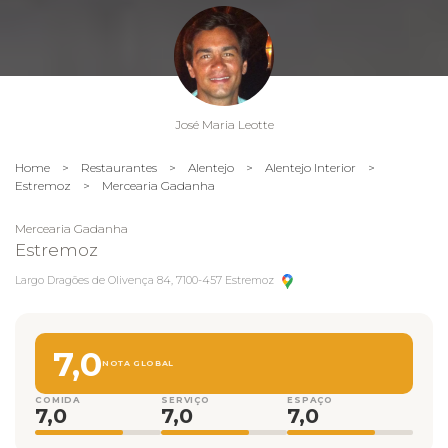
José Maria Leotte
Home
>
Restaurantes
>
Alentejo
>
Alentejo Interior
>
Estremoz
>
Mercearia Gadanha
Mercearia Gadanha
Estremoz
Largo Dragões de Olivença 84, 7100-457 Estremoz
7,0
NOTA GLOBAL
COMIDA
SERVIÇO
ESPAÇO
7,0
7,0
7,0