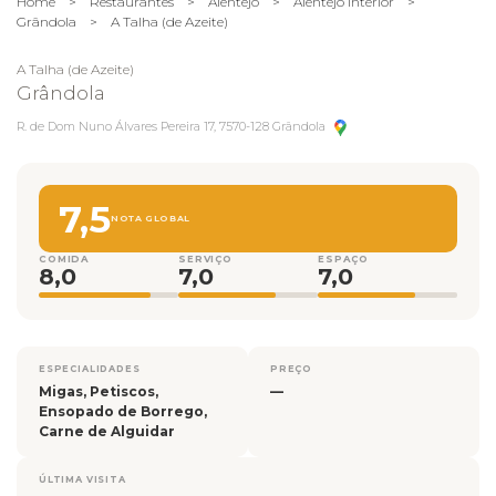
Home
>
Restaurantes
>
Alentejo
>
Alentejo Interior
>
Grândola
>
A Talha (de Azeite)
A Talha (de Azeite)
Grândola
R. de Dom Nuno Álvares Pereira 17, 7570-128 Grândola
7,5
NOTA GLOBAL
COMIDA
SERVIÇO
ESPAÇO
8,0
7,0
7,0
ESPECIALIDADES
PREÇO
Migas, Petiscos,
—
Ensopado de Borrego,
Carne de Alguidar
ÚLTIMA VISITA