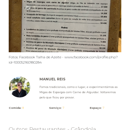
Fotos: Facebook Talha de Azeite - www.facebook.com/profile.php?
id=100052160180284
MANUEL REIS
Fomos tradicionais, como o lugar, e experimentámos as
Migas de Espargos com Carne de Alguidar. Voltaremos
pelo que ficou por provar.
Comida:
8
Serviço:
7
Espaço:
7
Outros Restaurantes - Grândola