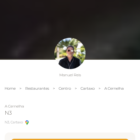
Manuel Reis
Home
>
Restaurantes
>
Centro
>
Cartaxo
>
A Cernelha
A Cernelha
N3
N3, Cartaxo