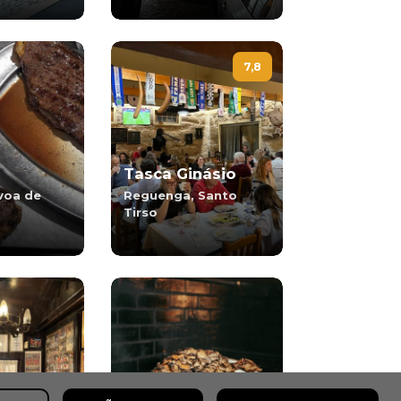
7,8
Tasca Ginásio
voa de
Reguenga, Santo
Tirso