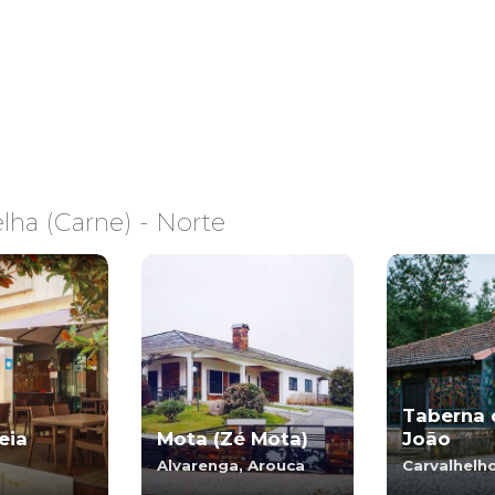
lha (Carne) - Norte
Taberna 
eia
Mota (Zé Mota)
João
Alvarenga, Arouca
Carvalhelho