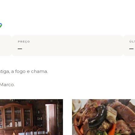
PREÇO
ÚL
—
—
tiga, a fogo e chama.
Marco.