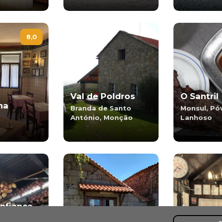
8,0
Val de Poldros
O Santril
ha
Branda de Santo
Monsul, Pó
António, Monção
Lanhoso
nfiança -
 da D.