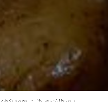
o de Canaveses
>
Monteiro - A Mercearia