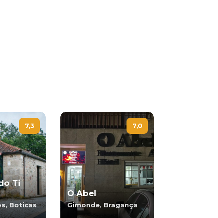
7,3
7,0
do Ti
O Abel
s, Boticas
Gimonde, Bragança