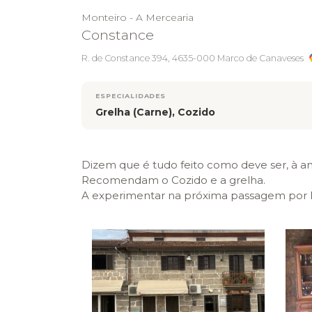
Monteiro - A Mercearia
Constance
R. de Constance 394, 4635-000 Marco de Canaveses
ESPECIALIDADES
Grelha (Carne), Cozido
Dizem que é tudo feito como deve ser, à an
Recomendam o Cozido e a grelha.
A experimentar na próxima passagem por 