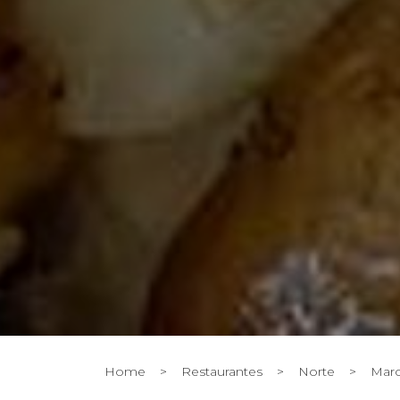
Home
>
Restaurantes
>
Norte
>
Marc