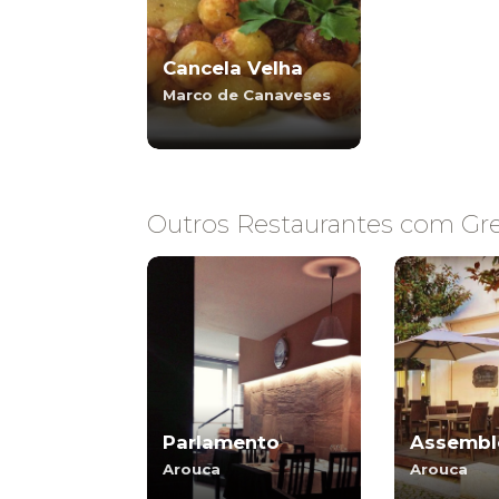
Cancela Velha
Marco de Canaveses
Outros Restaurantes com Gre
Parlamento
Assembl
Arouca
Arouca