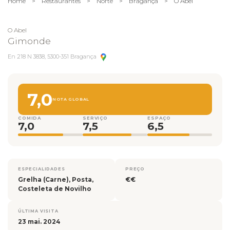
Home
>
Restaurantes
>
Norte
>
Bragança
>
O Abel
O Abel
Gimonde
En 218 N 3838, 5300-351 Bragança
7,0
NOTA GLOBAL
COMIDA
SERVIÇO
ESPAÇO
7,0
7,5
6,5
ESPECIALIDADES
PREÇO
Grelha (Carne), Posta,
€€
Costeleta de Novilho
ÚLTIMA VISITA
23 mai. 2024