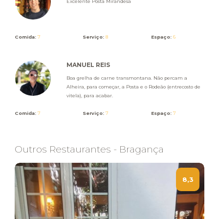
Excelente Posta Mirandesa
Comida:
7
Serviço:
8
Espaço:
6
MANUEL REIS
Boa grelha de carne transmontana. Não percam a
Alheira, para começar, a Posta e o Rodeão (entrecosto de
vitela), para acabar.
Comida:
7
Serviço:
7
Espaço:
7
Outros Restaurantes - Bragança
8,3