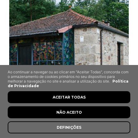
Ao continuar a navegar ou ao clicar em "Aceitar Todas", concorda com
o armazenamento de cookies primários no seu dispositivo para
melhorar a navegação no site e analisar a utilização do site.
Política
de Privacidade
Taberna do Ti João
ACEITAR TODAS
Carvalhelhos, Boticas
NÃO ACEITO
DEFINIÇÕES