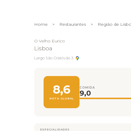
Home
>
Restaurantes
>
Região de Lisb
O Velho Eurico
Lisboa
Largo São Cristóvão 3
8,6
COMIDA
9,0
NOTA GLOBAL
ESPECIALIDADES