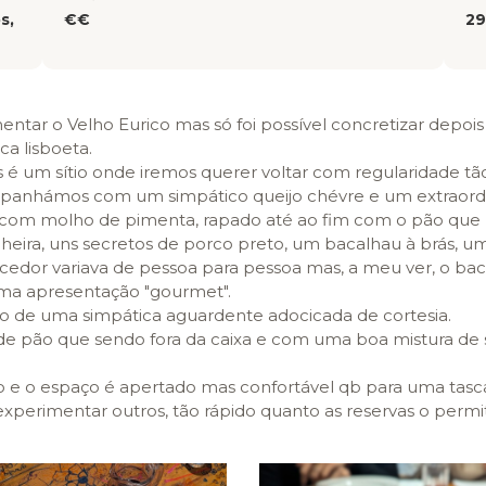
s,
€€
29
tar o Velho Eurico mas só foi possível concretizar depo
ca lisboeta.
 é um sítio onde iremos querer voltar com regularidade tão
hámos com um simpático queijo chévre e um extraordi
o com molho de pimenta, rapado até ao fim com o pão que
lheira, uns secretos de porco preto, um bacalhau à brás, 
encedor variava de pessoa para pessoa mas, a meu ver, o ba
 uma apresentação "gourmet".
o de uma simpática aguardente adocicada de cortesia.
e pão que sendo fora da caixa e com uma boa mistura de 
ído e o espaço é apertado mas confortável qb para uma tas
experimentar outros, tão rápido quanto as reservas o permi