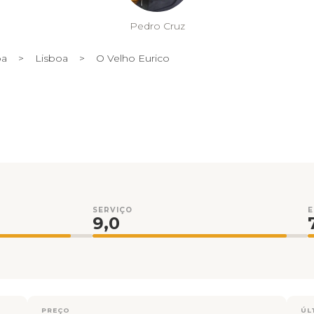
Pedro Cruz
oa
>
Lisboa
>
O Velho Eurico
SERVIÇO
9,0
PREÇO
ÚL