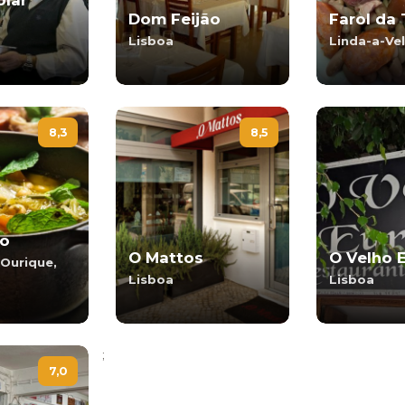
lar
Dom Feijão
Farol da 
Lisboa
Linda-a-Vel
8,3
8,5
o
O Mattos
O Velho 
Ourique,
Lisboa
Lisboa
;
7,0