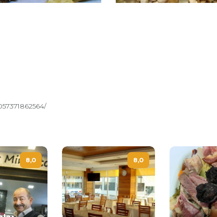
057371862564/
8,0
8,0