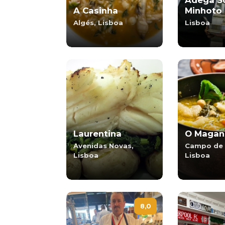
Adega So
A Casinha
Minhoto
Algés, Lisboa
Lisboa
Laurentina
O Magan
Avenidas Novas,
Campo de 
Lisboa
Lisboa
8,0