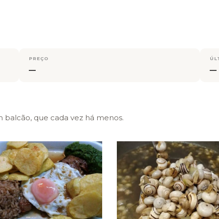
PREÇO
ÚL
—
—
 balcão, que cada vez há menos.