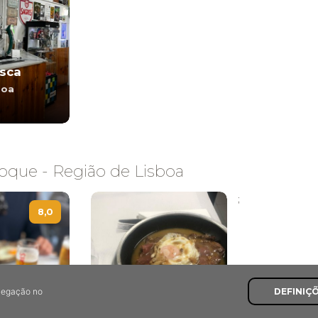
sca
boa
oque - Região de Lisboa
;
8,0
avegação no
DEFINIÇ
Petiscos do
´Amália
Miguel