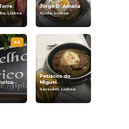
Torre
Jorge D´Amália
ha, Lisboa
Ajuda, Lisboa
8,6
Petiscos do
Eurico
Miguel
Sacavém, Lisboa