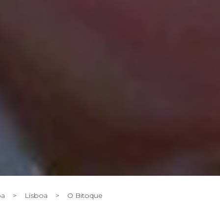
oa
>
Lisboa
>
O Bitoque