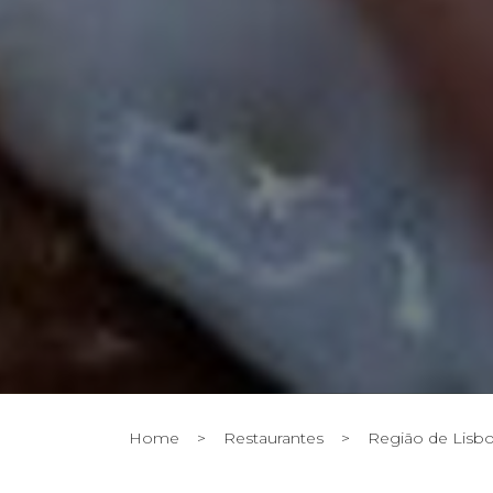
Home
>
Restaurantes
>
Região de Lisb