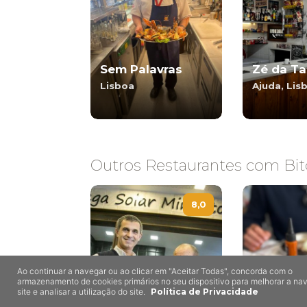
Sem Palavras
Zé da Ta
Lisboa
Ajuda, Lis
Outros Restaurantes com Bit
8,0
Ao continuar a navegar ou ao clicar em "Aceitar Todas", concorda com o
armazenamento de cookies primários no seu dispositivo para melhorar a n
Adega Solar
site e analisar a utilização do site.
Política de Privacidade
Minhoto
Jorge D