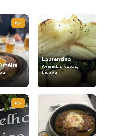
8,0
Laurentina
Amália
Avenidas Novas,
boa
Lisboa
8,6