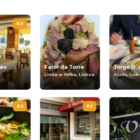
8,0
jão
Farol da Torre
Jorge D´
Linda-a-Velha, Lisboa
Ajuda, Lis
8,3
8,5