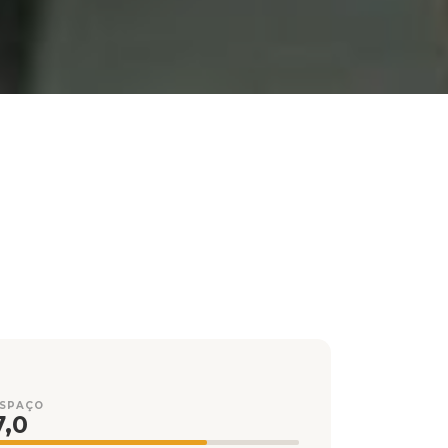
ESPAÇO
7,0