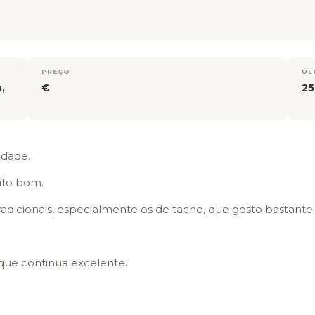
PREÇO
ÚL
,
€
25
idade.
ito bom.
radicionais, especialmente os de tacho, que gosto bastante
que continua excelente.