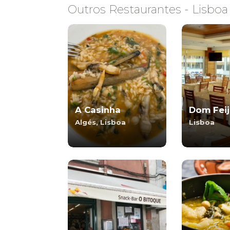
Outros Restaurantes - Lisboa
A Casinha
Dom Fei
Algés, Lisboa
Lisboa