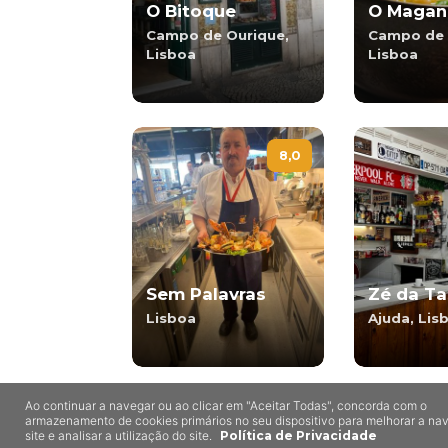
O Bitoque
O Magan
Campo de Ourique,
Campo de 
Lisboa
Lisboa
8,0
Sem Palavras
Zé da Ta
Lisboa
Ajuda, Lis
Ao continuar a navegar ou ao clicar em "Aceitar Todas", concorda com o
armazenamento de cookies primários no seu dispositivo para melhorar a n
Outros Restaurantes com Bit
site e analisar a utilização do site.
Política de Privacidade