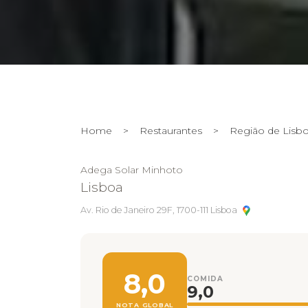
Home
>
Restaurantes
>
Região de Lisb
Adega Solar Minhoto
Lisboa
Av. Rio de Janeiro 29F, 1700-111 Lisboa
8,0
COMIDA
9,0
NOTA GLOBAL