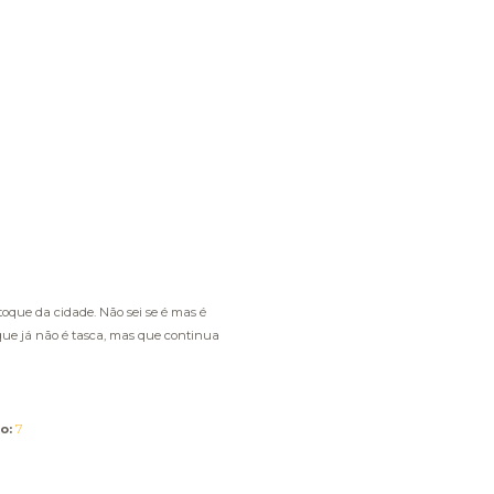
oque da cidade. Não sei se é mas é
ue já não é tasca, mas que continua
o:
7