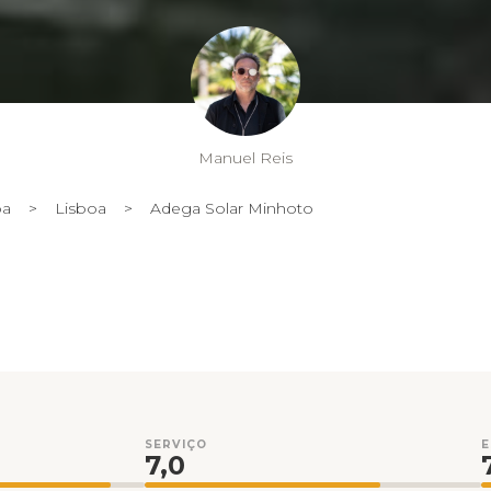
Manuel Reis
oa
>
Lisboa
>
Adega Solar Minhoto
SERVIÇO
7,0