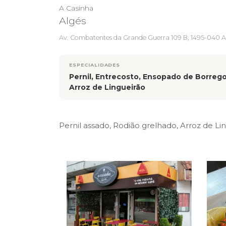
A Casinha
Algés
Av. Combatentes da Grande Guerra 109 B, 1495-040 
ESPECIALIDADES
Pernil, Entrecosto, Ensopado de Borrego
Arroz de Lingueirão
Pernil assado, Rodião grelhado, Arroz de Lin