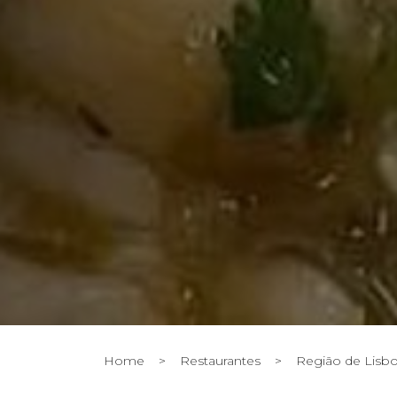
Home
>
Restaurantes
>
Região de Lisb