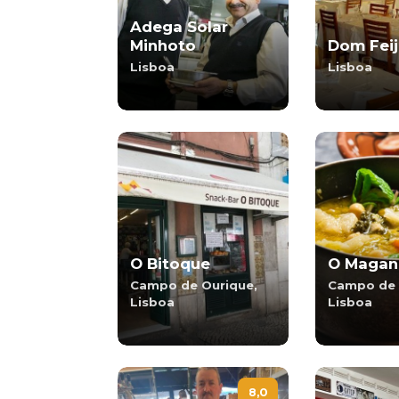
Adega Solar
Minhoto
Dom Fei
Lisboa
Lisboa
O Bitoque
O Magan
Campo de Ourique,
Campo de 
Lisboa
Lisboa
8,0