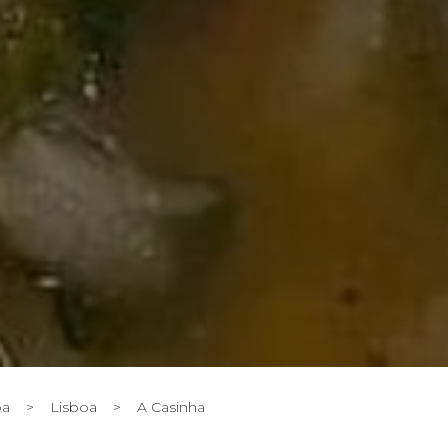
oa
>
Lisboa
>
A Casinha