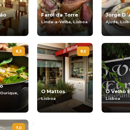
jão
Farol da Torre
Jorge D´
Linda-a-Velha, Lisboa
Ajuda, Lis
8,3
8,5
o
O Mattos
O Velho 
Ourique,
Lisboa
Lisboa
;
7,0