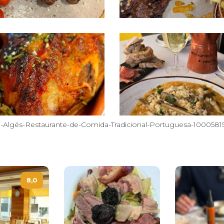
a-Algés-Restaurante-de-Comida-Tradicional-Portuguesa-1000581
8,0