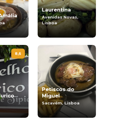
Laurentina
Amália
Avenidas Novas,
boa
Lisboa
8,6
Petiscos do
Eurico
Miguel
Sacavém, Lisboa