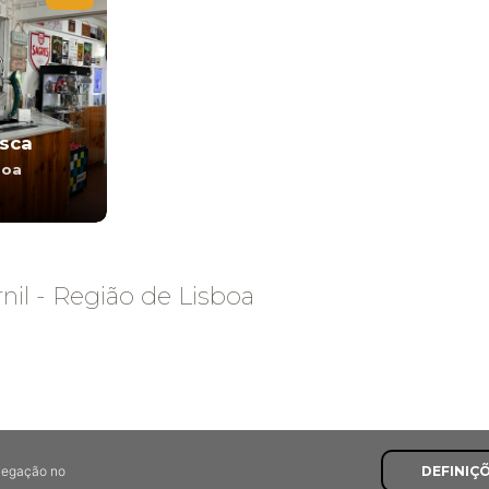
sca
boa
il - Região de Lisboa
avegação no
DEFINIÇ