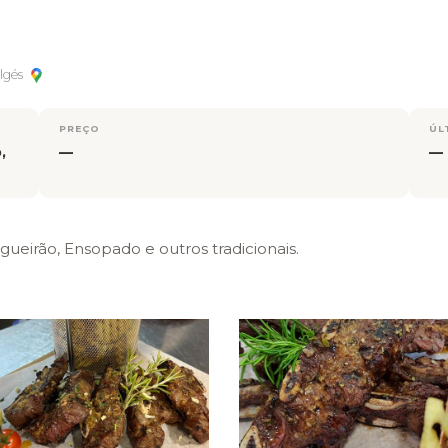
Algés
PREÇO
ÚL
,
—
—
gueirão, Ensopado e outros tradicionais.