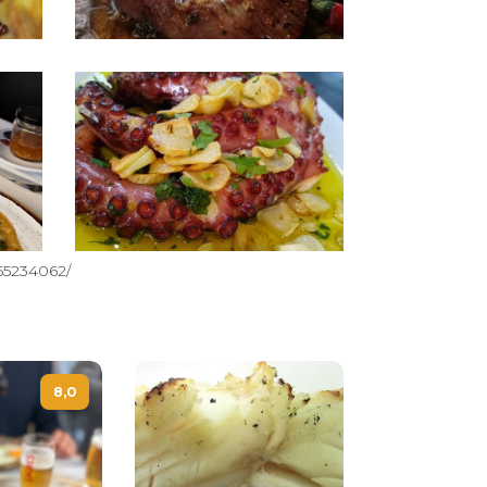
55234062/
8,0