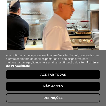
Ao continuar a navegar ou ao clicar em "Aceitar Todas", concorda com
o armazenamento de cookies primários no seu dispositivo para
melhorar a navegação no site e analisar a utilização do site.
Política
Figo Verde
de Privacidade
Pessegueiro, Alcoutim
ACEITAR TODAS
NÃO ACEITO
DEFINIÇÕES